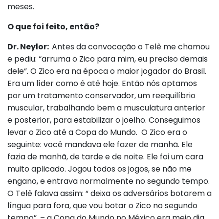
meses.
O que foi feito, então?
Dr. Neylor:
Antes da convocação o Telê me chamou
e pediu: “arruma o Zico para mim, eu preciso demais
dele”. O Zico era na época o maior jogador do Brasil.
Era um líder como é até hoje. Então nós optamos
por um tratamento conservador, um reequilíbrio
muscular, trabalhando bem a musculatura anterior
e posterior, para estabilizar o joelho. Conseguimos
levar o Zico até a Copa do Mundo. O Zico era o
seguinte: você mandava ele fazer de manhã. Ele
fazia de manhã, de tarde e de noite. Ele foi um cara
muito aplicado. Jogou todos os jogos, se não me
engano, e entrava normalmente no segundo tempo.
O Telê falava assim: “ deixa os adversários botarem a
língua para fora, que vou botar o Zico no segundo
tempo”, – a Copa do Mundo no México era meio dia,