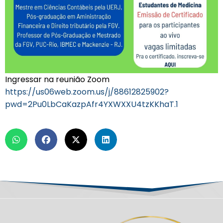
Ingressar na reunião Zoom
https://us06web.zoom.us/j/88612825902?
pwd=2Pu0LbCaKazpAfr4YXWXXU4tzKKhaT.1