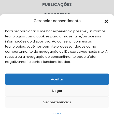
PUBLICAÇÕES
CONGRESSO
Gerenciar consentimento
AGENDA
Para proporcionar a melhor experiência possível, utilizamos
CAMPANHAS
tecnologias como cookies para armazenar e/ou acessar
informações do dispositivo. Ao consentir com essas
SERVIÇOS
tecnologias, você nos permite processar dados como
comportamento de navegação ou IDs exclusivos neste site. A
FILIADAS
recusa ou a revogação do consentimento pode afetar
negativamente certas funcionalidades.
LGPD
FALE CONOSCO
Aceitar
Solicite Apoio Institucional da AMB para o seu evento
Negar
Ver preferências
© Copyright AMB 2026. Todos os direitos reservados.
LGPD