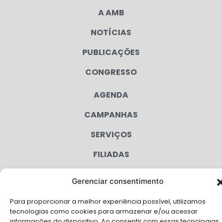
A AMB
NOTÍCIAS
PUBLICAÇÕES
CONGRESSO
AGENDA
CAMPANHAS
SERVIÇOS
FILIADAS
LGPD
Gerenciar consentimento
FALE CONOSCO
Para proporcionar a melhor experiência possível, utilizamos
Solicite Apoio Institucional da AMB para o seu evento
tecnologias como cookies para armazenar e/ou acessar
informações do dispositivo. Ao consentir com essas tecnologias,