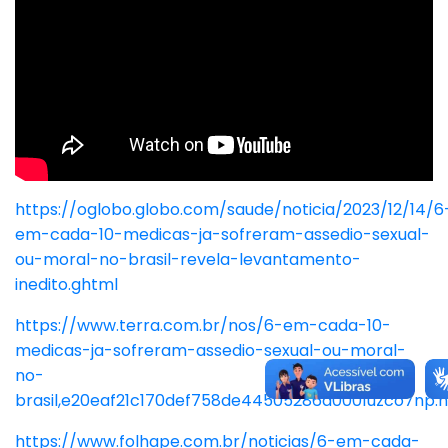
https://oglobo.globo.com/saude/noticia/2023/12/14/6
em-cada-10-medicas-ja-sofreram-assedio-sexual-
ou-moral-no-brasil-revela-levantamento-
inedito.ghtml
https://www.terra.com.br/nos/6-em-cada-10-
medicas-ja-sofreram-assedio-sexual-ou-moral-
no-
brasil,e20eaf21c170def758de44505286a0001uzco7np.
https://www.folhape.com.br/noticias/6-em-cada-