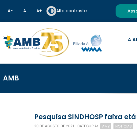
A−
A
A+
Alto contraste
Ass
A A
AMB
Pesquisa SINDHOSP faixa etá
AMB
NOTÍCIAS
20 DE AGOSTO DE 2021
- CATEGORIA: