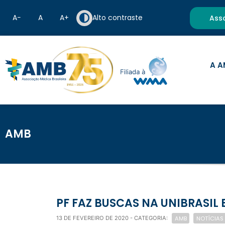
A−
A
A+
Alto contraste
Ass
A A
AMB
PF FAZ BUSCAS NA UNIBRASIL
AMB
NOTÍCIAS
13 DE FEVEREIRO DE 2020
- CATEGORIA: