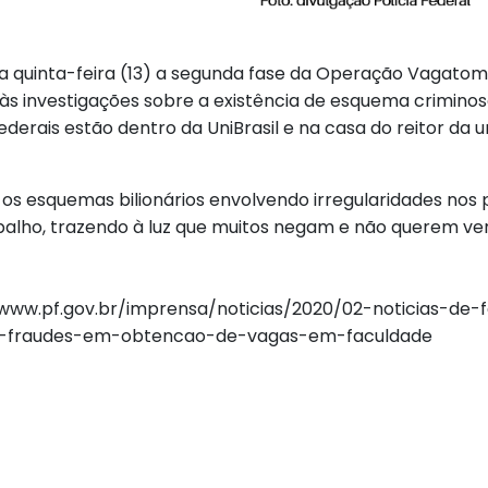
ta quinta-feira (13) a segunda fase da Operação Vagat
s investigações sobre a existência de esquema criminos
Federais estão dentro da UniBrasil e na casa do reitor d
s esquemas bilionários envolvendo irregularidades nos p
abalho, trazendo à luz que muitos negam e não querem ver
p://www.pf.gov.br/imprensa/noticias/2020/02-noticias-d
r-fraudes-em-obtencao-de-vagas-em-faculdade