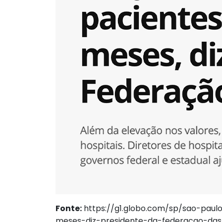
Fonte:
https://g1.globo.com/sp/sao-pau
meses-diz-presidente-da-federacao-das