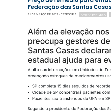
Preço de remédio para entubar pacientes tem alta 1.700% em 3 meses, diz presidente da
Federação das Santas Casa
AMB NA IMPRENSA
21 DE MARÇO DE 2021
- CATEGORIA:
Além da elevação nos
preocupa gestores de h
Santas Casas declarar
estadual ajuda para e
A alta nas internações em Unidades de Tera
ameaçado estoques de medicamentos usa
SP completa 15 dias seguidos de recorde
Cidade de SP concentrará pacientes com C
Pacientes são transferidos de UPA em SP
Segundo o presidente da Federação das San