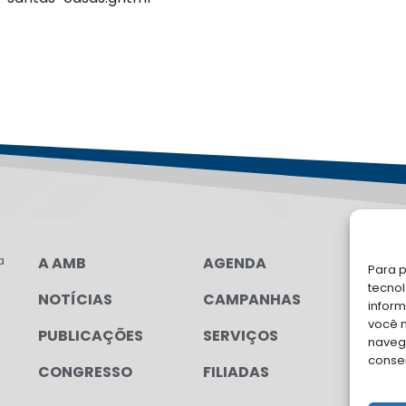
a
A AMB
AGENDA
LG
Para p
FAL
tecno
NOTÍCIAS
CAMPANHAS
inform
Soli
você 
PUBLICAÇÕES
SERVIÇOS
para
navega
conse
CONGRESSO
FILIADAS