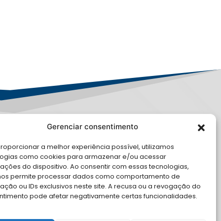
Gerenciar consentimento
PD
roporcionar a melhor experiência possível, utilizamos
E CONOSCO
logias como cookies para armazenar e/ou acessar
ações do dispositivo. Ao consentir com essas tecnologias,
cite Apoio Institucional da AMB
nos permite processar dados como comportamento de
 o seu evento
ção ou IDs exclusivos neste site. A recusa ou a revogação do
ntimento pode afetar negativamente certas funcionalidades.