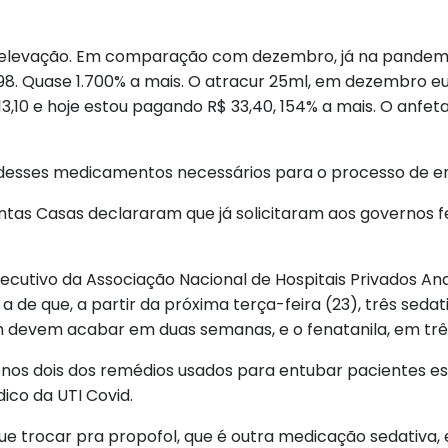
a elevação. Em comparação com dezembro, já na pandemia
98. Quase 1.700% a mais. O atracur 25ml, em dezembro eu
,10 e hoje estou pagando R$ 33,40, 154% a mais. O anfeta
 desses medicamentos necessários para o processo de e
antas Casas declararam que já solicitaram aos governos f
xecutivo da Associação Nacional de Hospitais Privados An
 a de que, a partir da próxima terça-feira (23), três seda
am devem acabar em duas semanas, e o fenatanila, em trê
nos dois dos remédios usados para entubar pacientes est
ico da UTI Covid.
ue trocar pra propofol, que é outra medicação sedativa, 