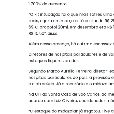
1.700% de aumento.
“O kit intubação foi o que mais sofreu um
reais, agora em março está custando R$ 2
69. O propofol 20ml, em dezembro era R$ 13
R$ 10,50”, disse.
Além dessa ameaça, há outra: a escassez
Diretores de hospitais particulares e de S
estoques fiquem zerados.
Segundo Marco Aurélio Ferreira, diretor-e
hospitais particulares do país, a previsão é
e o atracúrio. Já o rocurônio e o midazol
Na UTI da Santa Casa de São Carlos, ao me
acordo com Luiz Oliveira, coordenador méd
“O estoque do midazolan já esgotou. Tive q