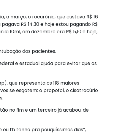
, a março, o rocurônio, que custava R$ 16
 pagava R$ 14,30 e hoje estou pagando R$
nila 10ml, em dezembro era R$ 5,10 e hoje,
ntubação dos pacientes.
ederal e estadual ajuda para evitar que os
ap), que representa os 118 maiores
tivos se esgotem: o propofol, o cisatracúrio
s.
ão no fim e um terceiro já acabou, de
e eu tb tenho pra pouquíssimos dias”,