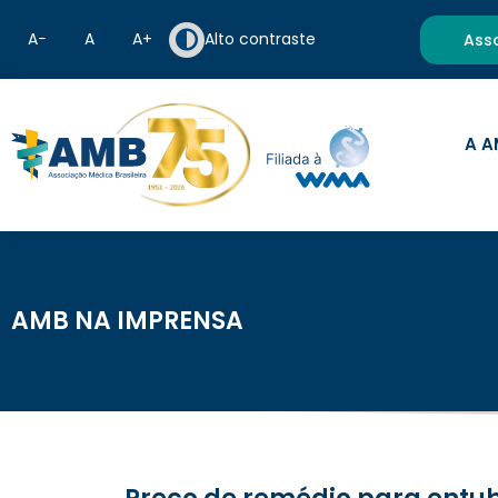
A−
A
A+
Alto contraste
Ass
A A
AMB NA IMPRENSA