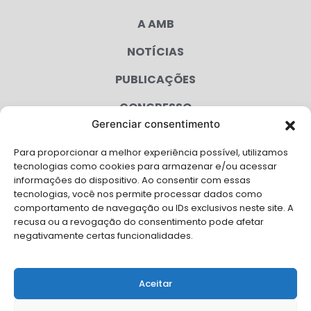
A AMB
NOTÍCIAS
PUBLICAÇÕES
CONGRESSO
Gerenciar consentimento
AGENDA
Para proporcionar a melhor experiência possível, utilizamos
CAMPANHAS
tecnologias como cookies para armazenar e/ou acessar
informações do dispositivo. Ao consentir com essas
SERVIÇOS
tecnologias, você nos permite processar dados como
comportamento de navegação ou IDs exclusivos neste site. A
FILIADAS
recusa ou a revogação do consentimento pode afetar
negativamente certas funcionalidades.
LGPD
FALE CONOSCO
Aceitar
Solicite Apoio Institucional da AMB para o seu evento