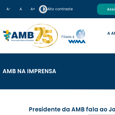
A−
A
A+
Alto contraste
Ass
A A
AMB NA IMPRENSA
Presidente da AMB fala ao J