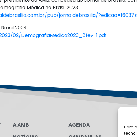
emografia Médica no Brasil 2023.
rnaldebrasilia.com.br/pub/jornaldebrasilia/?edicao=1603
Brasil 2023:
/2023/02/DemografiaMedica2023_8fev-1.pdf
a
A AMB
AGENDA
LG
Para p
FAL
tecno