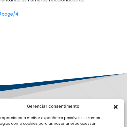
7#page/4
Gerenciar consentimento
PD
roporcionar a melhor experiência possível, utilizamos
E CONOSCO
logias como cookies para armazenar e/ou acessar