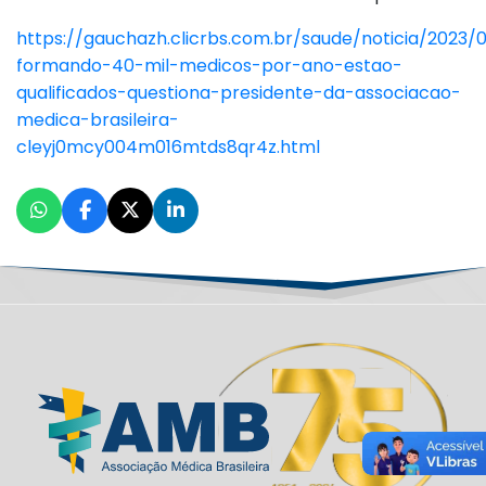
https://gauchazh.clicrbs.com.br/saude/noticia/2023
formando-40-mil-medicos-por-ano-estao-
qualificados-questiona-presidente-da-associacao-
medica-brasileira-
cleyj0mcy004m016mtds8qr4z.html