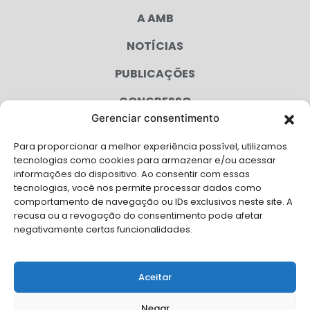
A AMB
NOTÍCIAS
PUBLICAÇÕES
CONGRESSO
Gerenciar consentimento
AGENDA
Para proporcionar a melhor experiência possível, utilizamos
CAMPANHAS
tecnologias como cookies para armazenar e/ou acessar
informações do dispositivo. Ao consentir com essas
SERVIÇOS
tecnologias, você nos permite processar dados como
comportamento de navegação ou IDs exclusivos neste site. A
FILIADAS
recusa ou a revogação do consentimento pode afetar
negativamente certas funcionalidades.
LGPD
FALE CONOSCO
Aceitar
Solicite Apoio Institucional da AMB para o seu evento
Negar