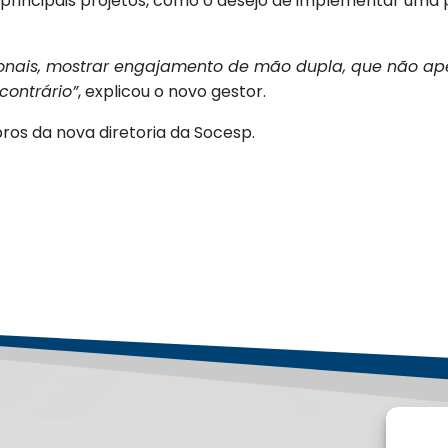
 principais projetos, como o desejo de implementar uma
ionais, mostrar engajamento de mão dupla, que não apen
ontrário”
, explicou o novo gestor.
os da nova diretoria da Socesp.