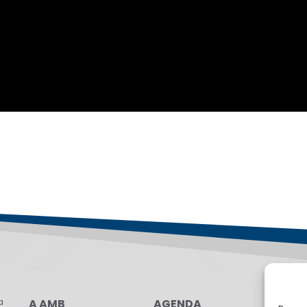
a
A AMB
AGENDA
LG