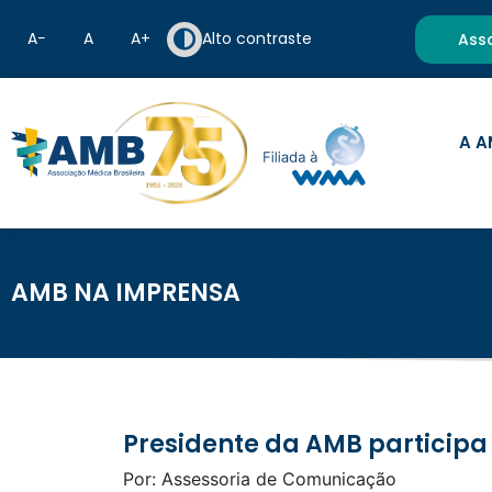
A−
A
A+
Alto contraste
Ass
A A
AMB NA IMPRENSA
Presidente da AMB particip
Por: Assessoria de Comunicação