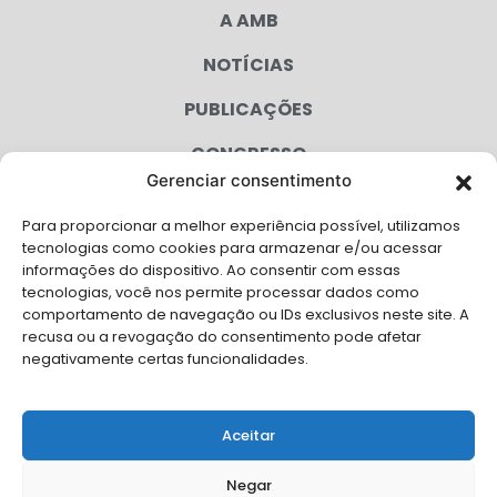
A AMB
NOTÍCIAS
PUBLICAÇÕES
CONGRESSO
Gerenciar consentimento
AGENDA
Para proporcionar a melhor experiência possível, utilizamos
CAMPANHAS
tecnologias como cookies para armazenar e/ou acessar
informações do dispositivo. Ao consentir com essas
SERVIÇOS
tecnologias, você nos permite processar dados como
comportamento de navegação ou IDs exclusivos neste site. A
FILIADAS
recusa ou a revogação do consentimento pode afetar
negativamente certas funcionalidades.
LGPD
FALE CONOSCO
Aceitar
Solicite Apoio Institucional da AMB para o seu evento
Negar