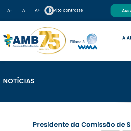
A−
A
A+
Alto contraste
Ass
A A
NOTÍCIAS
Presidente da Comissão de 