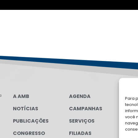
a
A AMB
AGENDA
FA
Para p
tecno
NOTÍCIAS
CAMPANHAS
Soli
inform
para
você 
PUBLICAÇÕES
SERVIÇOS
navega
conse
CONGRESSO
FILIADAS