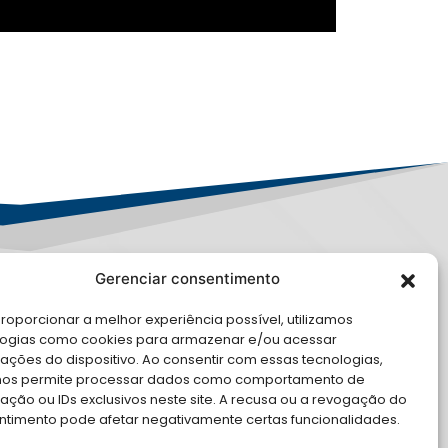
Gerenciar consentimento
LE CONOSCO
roporcionar a melhor experiência possível, utilizamos
logias como cookies para armazenar e/ou acessar
cite Apoio Institucional da AMB
ações do dispositivo. Ao consentir com essas tecnologias,
 o seu evento
nos permite processar dados como comportamento de
ção ou IDs exclusivos neste site. A recusa ou a revogação do
ntimento pode afetar negativamente certas funcionalidades.