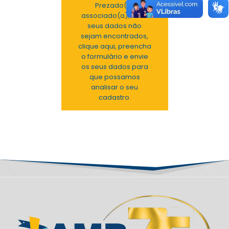
Prezado(a)
associado(a), caso
seus dados não
sejam encontrados,
clique aqui, preencha
o formulário e envie
os seus dados para
que possamos
analisar o seu
cadastro.