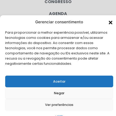
CONGRESSO
AGENDA
Gerenciar consentimento
CAMPANHAS
Para proporcionar a melhor experiência possível, utilizamos
SERVIÇOS
tecnologias como cookies para armazenar e/ou acessar
informações do dispositivo. Ao consentir com essas
FILIADAS
tecnologias, você nos permite processar dados como
comportamento de navegação ou IDs exclusivos neste site. A
LGPD
recusa ou a revogação do consentimento pode afetar
FALE CONOSCO
negativamente certas funcionalidades.
Solicite Apoio Institucional da AMB para o seu evento
Aceitar
Negar
© Copyright AMB 2026. Todos os direitos reservados.
Ver preferências