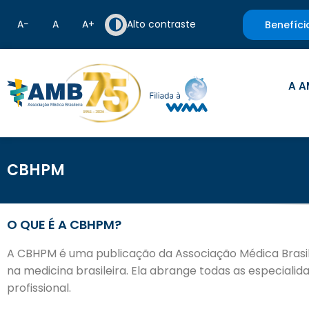
A−
A
A+
Alto contraste
Benefíci
A A
CBHPM
O QUE É A CBHPM?
A CBHPM é uma publicação da Associação Médica Brasilei
na medicina brasileira. Ela abrange todas as especial
profissional.