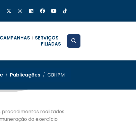
CAMPANHAS
SERVIÇOS
FILIADAS
e
/
Publicações
/
CBHPM
os procedimentos realizados
remuneração do exercício