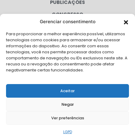
PUBLICAÇÕES
CONGRESSO
Gerenciar consentimento
AGENDA
Para proporcionar a melhor experiência possível, utilizamos
CAMPANHAS
tecnologias como cookies para armazenar e/ou acessar
informações do dispositivo. Ao consentir com essas
SERVIÇOS
tecnologias, você nos permite processar dados como
comportamento de navegação ou IDs exclusivos neste site. A
FILIADAS
recusa ou a revogação do consentimento pode afetar
negativamente certas funcionalidades.
LGPD
FALE CONOSCO
Aceitar
Solicite Apoio Institucional da AMB para o seu evento
Negar
Ver preferências
© Copyright AMB 2026. Todos os direitos reservados.
LGPD