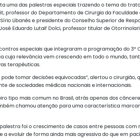
erta uma das palestras especiais trazendo o tema do tr
tait, ⁠professor do Departamento de Cirurgia da Faculda
 Sírio Libanês e presidente do Conselho Superior de Respo
osé Eduardo Lutaif Dolci, professor titular de Otorrinolar
contros especiais que integraram a programação do 3º 
ença cuja relevância vem crescendo em todo o mundo, ta
vas terapêuticas.
 pode tomar decisões equivocadas”, alertou o cirurgião, 
nte de sociedades médicas nacionais e internacionais.
ceiro tipo mais comum no Brasil, atrás apenas dos cânce
 também chamou atenção para uma característica marcan
alestra foi o crescimento de casos entre pessoas com
 a evoluir de forma ainda mais agressiva do que em paci