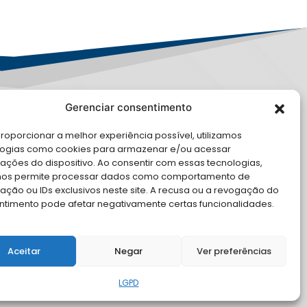
Gerenciar consentimento
PD
roporcionar a melhor experiência possível, utilizamos
logias como cookies para armazenar e/ou acessar
LE CONOSCO
ações do dispositivo. Ao consentir com essas tecnologias,
nos permite processar dados como comportamento de
cite Apoio Institucional da AMB
ção ou IDs exclusivos neste site. A recusa ou a revogação do
 o seu evento
ntimento pode afetar negativamente certas funcionalidades.
Aceitar
Negar
Ver preferências
LGPD