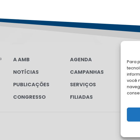
a
A AMB
AGENDA
LG
Para p
tecno
NOTÍCIAS
CAMPANHAS
FA
inform
você 
PUBLICAÇÕES
SERVIÇOS
Soli
navega
para
conse
CONGRESSO
FILIADAS