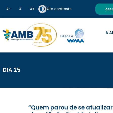
A−
A
A+
Alto contraste
Ass
A A
DIA 25
“Quem parou de se atualizar sobre o câncer colorretal pode tomar a decisão errada”, alerta