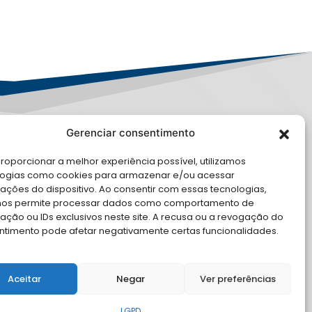
Gerenciar consentimento
PD
roporcionar a melhor experiência possível, utilizamos
E CONOSCO
logias como cookies para armazenar e/ou acessar
ações do dispositivo. Ao consentir com essas tecnologias,
nos permite processar dados como comportamento de
cite Apoio Institucional da AMB
ção ou IDs exclusivos neste site. A recusa ou a revogação do
 o seu evento
ntimento pode afetar negativamente certas funcionalidades.
Aceitar
Negar
Ver preferências
LGPD