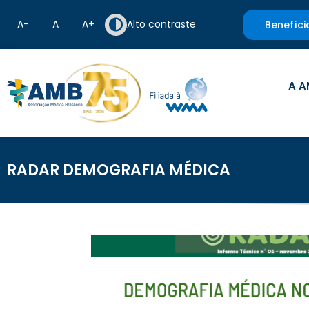
A−
A
A+
Alto contraste
Benefíci
A A
RADAR DEMOGRAFIA MÉDICA