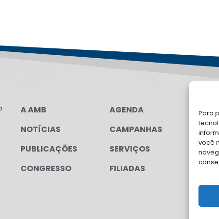
a
A AMB
AGENDA
LG
Para p
FAL
tecno
NOTÍCIAS
CAMPANHAS
inform
você 
Soli
PUBLICAÇÕES
SERVIÇOS
navega
para
conse
CONGRESSO
FILIADAS