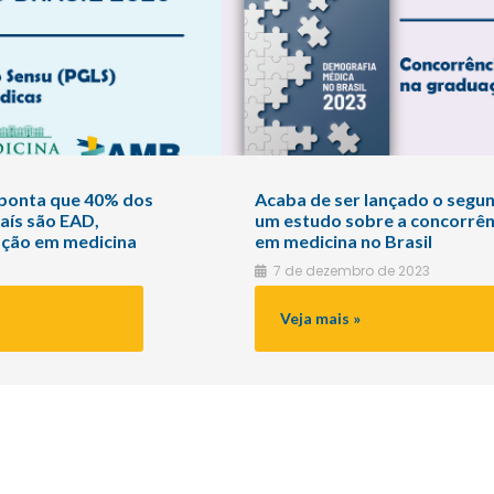
aponta que 40% dos
Acaba de ser lançado o segu
aís são EAD,
um estudo sobre a concorrên
ação em medicina
em medicina no Brasil
7 de dezembro de 2023
O
Veja mais »