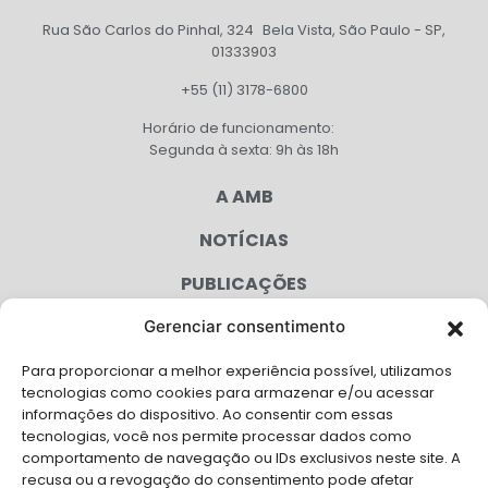
Rua São Carlos do Pinhal, 324 Bela Vista, São Paulo - SP,
01333903
+55 (11) 3178-6800
Horário de funcionamento:
Segunda à sexta: 9h às 18h
A AMB
NOTÍCIAS
PUBLICAÇÕES
CONGRESSO
Gerenciar consentimento
Para proporcionar a melhor experiência possível, utilizamos
AGENDA
tecnologias como cookies para armazenar e/ou acessar
informações do dispositivo. Ao consentir com essas
CAMPANHAS
tecnologias, você nos permite processar dados como
comportamento de navegação ou IDs exclusivos neste site. A
SERVIÇOS
recusa ou a revogação do consentimento pode afetar