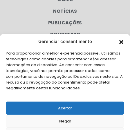
NOTÍCIAS
PUBLICAÇÕES
CONGRESSO
Gerenciar consentimento
AGENDA
Para proporcionar a melhor experiência possível, utilizamos
CAMPANHAS
tecnologias como cookies para armazenar e/ou acessar
informações do dispositivo. Ao consentir com essas
SERVIÇOS
tecnologias, você nos permite processar dados como
comportamento de navegação ou IDs exclusivos neste site. A
FILIADAS
recusa ou a revogação do consentimento pode afetar
negativamente certas funcionalidades.
LGPD
FALE CONOSCO
Aceitar
Solicite Apoio Institucional da AMB para o seu evento
Negar