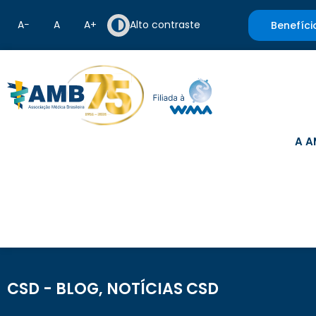
A−
A
A+
Alto contraste
Benefíci
A A
CSD - BLOG
,
NOTÍCIAS CSD