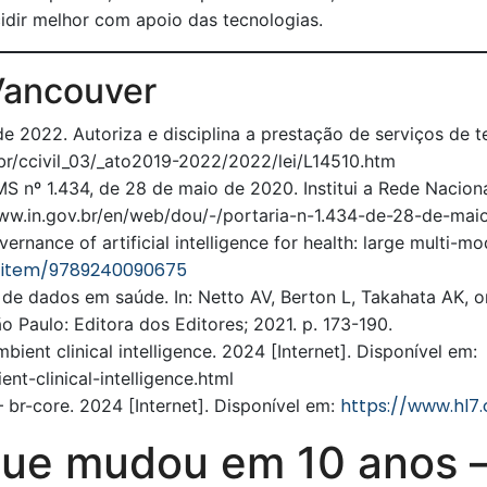
cidir melhor com apoio das tecnologias.
Vancouver
de 2022. Autoriza e disciplina a prestação de serviços de t
.br/ccivil_03/_ato2019-2022/2022/lei/L14510.htm
/MS nº 1.434, de 28 de maio de 2020. Institui a Rede Nacio
/www.in.gov.br/en/web/dou/-/portaria-n-1.434-de-28-de-m
ernance of artificial intelligence for health: large multi
/i/item/9789240090675
 de dados em saúde. In: Netto AV, Berton L, Takahata AK, 
São Paulo: Editora dos Editores; 2021. p. 173-190.
ent clinical intelligence. 2024 [Internet]. Disponível em:
t-clinical-intelligence.html
https://www.hl7.
 br-core. 2024 [Internet]. Disponível em:
 que mudou em 10 anos