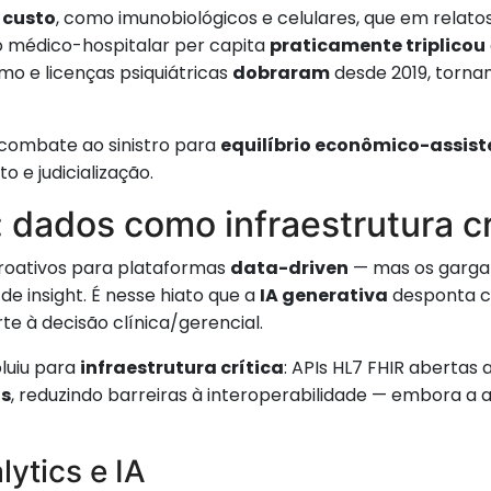
 custo
, como imunobiológicos e celulares, que em relat
o médico-hospitalar per capita
praticamente triplicou
mo e licenças psiquiátricas
dobraram
desde 2019, torna
 combate ao sinistro para
equilíbrio econômico-assist
 e judicialização.
 dados como infraestrutura cr
etroativos para plataformas
data-driven
— mas os garga
e insight. É nesse hiato que a
IA generativa
desponta co
te à decisão clínica/gerencial.
luiu para
infraestrutura crítica
: APIs HL7 FHIR abertas a
os
, reduzindo barreiras à interoperabilidade — embora a 
ytics e IA