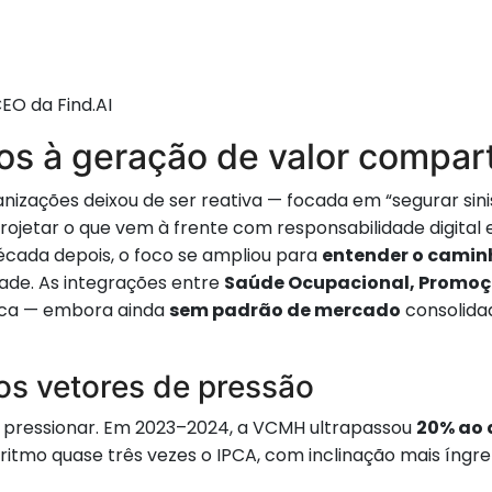
EO da Find.AI
os à geração de valor compar
anizações deixou de ser reativa — focada em “segurar sin
rojetar o que vem à frente com responsabilidade digital 
écada depois, o foco se ampliou para
entender o camin
dade. As integrações entre
Saúde Ocupacional, Promoç
stica — embora ainda
sem padrão de mercado
consolidad
os vetores de pressão
 pressionar. Em 2023–2024, a VCMH ultrapassou
20% ao 
ritmo quase três vezes o IPCA, com inclinação mais íngr