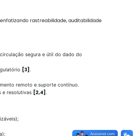
nfatizando rastreabilidade, auditabilidade
circulação segura e útil do dado do
[3]
egulatório
.
amento remoto e suporte contínuo.
[2,4]
s e resolutivas
.
záveis);
a);