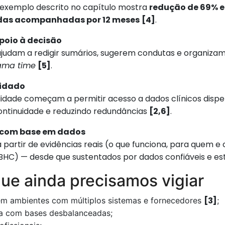
 exemplo descrito no capítulo mostra
redução de 69% e
 vidas acompanhadas por 12 meses
[4]
.
apoio à decisão
judam a redigir sumários, sugerem condutas e organiza
ama time
[5]
.
uidado
bilidade começam a permitir acesso a dados clínicos disp
tinuidade e reduzindo redundâncias
[2,6]
.
o com base em dados
artir de evidências reais (o que funciona, para quem e 
HC) — desde que sustentados por dados confiáveis e es
que ainda precisamos vigiar
[3]
em ambientes com múltiplos sistemas e fornecedores
;
ada com bases desbalanceadas;