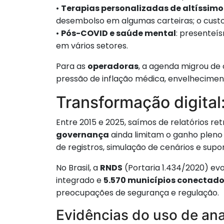
•
Terapias personalizadas de altíssimo
desembolso em algumas carteiras; o cust
•
Pós-COVID e saúde mental
: presenteís
em vários setores.
Para as
operadoras
, a agenda migrou de
pressão de inflação médica, envelhecimento
Transformação digital:
Entre 2015 e 2025, saímos de relatórios r
governança
ainda limitam o ganho pleno d
de registros, simulação de cenários e supor
No Brasil, a
RNDS
(Portaria 1.434/2020) evo
integrado e
5.570 municípios conectad
preocupações de segurança e regulação.
Evidências do uso de anal