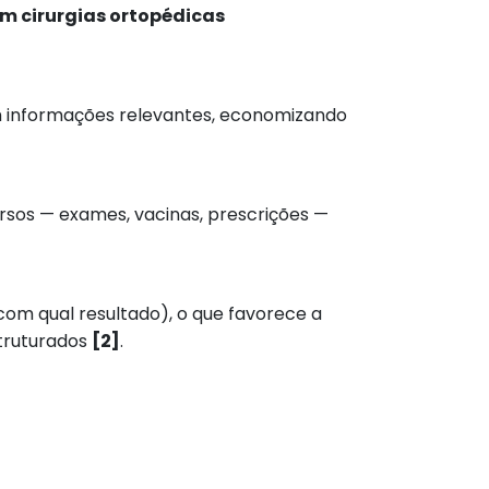
m cirurgias ortopédicas
m informações relevantes, economizando
ersos — exames, vacinas, prescrições —
com qual resultado), o que favorece a
truturados
[2]
.