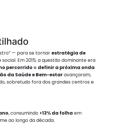
tilhado
istro” — para se tornar
estratégia de
e social. Em 2015, a questão dominante era
ho percorrido
e
definir a próxima onda
ão da Saúde e Bem-estar
avançaram,
o, sobretudo fora dos grandes centros e
ano
, consumindo
>13% da folha
em
eme ao longo da década.