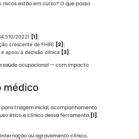
is riscos estão em curso? O que posso
[1]
 14.510/2022)
;
[2]
ção crescente de FHIR)
;
[3]
 e apoio à decisão clínica
.
e na saúde ocupacional — com impacto
 o médico
ja para triagem inicial, acompanhamento
 uso ético e clínico dessa ferramenta
[1]
.
e internação ou agravamento clínico,