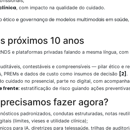
ofissionais;
línica
, com impacto na qualidade do cuidado.
so ético e governança de modelos multimodais em saúde, e
s próximos 10 anos
RNDS e plataformas privadas falando a mesma língua, com 
uditáveis, contestáveis e compreensíveis — pilar ético e r
[2]
 PREMs e dados de custo como insumos de decisão
.
o cuidado no presencial, parte no digital, com acompanh
 frente:
estratificação de risco guiando ações preventiva
precisamos fazer agora?
nósticos padronizados, condutas estruturadas, notas reutili
tais (limites, vieses e utilidade clínica);
ínicos para IA, diretrizes para telessaúde, trilhas de auditori