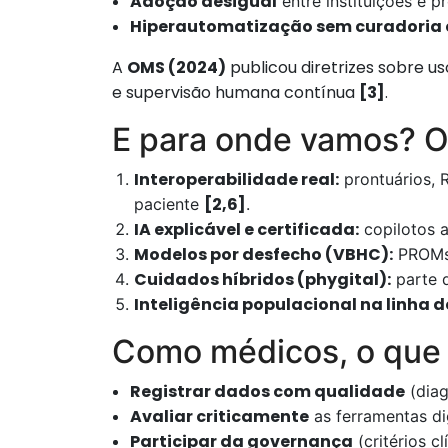
Adoção desigual
entre instituições e pr
Hiperautomatização sem curadoria c
A
OMS (2024)
publicou diretrizes sobre u
e supervisão humana contínua
[3]
.
E para onde vamos? O
Interoperabilidade real:
prontuários, 
[2,6]
paciente
.
IA explicável e certificada:
copilotos a
Modelos por desfecho (VBHC):
PROMs,
Cuidados híbridos (phygital):
parte d
Inteligência populacional na linha de
Como médicos, o que 
Registrar dados com qualidade
(diag
Avaliar criticamente
as ferramentas digi
Participar da governança
(critérios cl