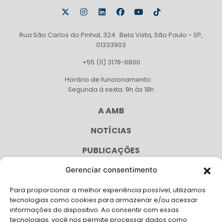
Rua São Carlos do Pinhal, 324 Bela Vista, São Paulo - SP,
01333903
+55 (11) 3178-6800
Horário de funcionamento:
Segunda à sexta: 9h às 18h
A AMB
NOTÍCIAS
PUBLICAÇÕES
CONGRESSO
Gerenciar consentimento
Para proporcionar a melhor experiência possível, utilizamos
AGENDA
tecnologias como cookies para armazenar e/ou acessar
informações do dispositivo. Ao consentir com essas
CAMPANHAS
tecnologias, você nos permite processar dados como