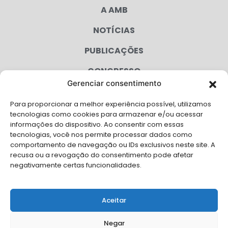
A AMB
NOTÍCIAS
PUBLICAÇÕES
CONGRESSO
Gerenciar consentimento
AGENDA
Para proporcionar a melhor experiência possível, utilizamos
CAMPANHAS
tecnologias como cookies para armazenar e/ou acessar
informações do dispositivo. Ao consentir com essas
SERVIÇOS
tecnologias, você nos permite processar dados como
comportamento de navegação ou IDs exclusivos neste site. A
FILIADAS
recusa ou a revogação do consentimento pode afetar
negativamente certas funcionalidades.
LGPD
FALE CONOSCO
Aceitar
Solicite Apoio Institucional da AMB para o seu evento
Negar