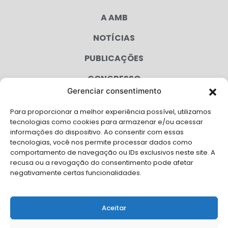
A AMB
NOTÍCIAS
PUBLICAÇÕES
CONGRESSO
Gerenciar consentimento
AGENDA
Para proporcionar a melhor experiência possível, utilizamos
CAMPANHAS
tecnologias como cookies para armazenar e/ou acessar
informações do dispositivo. Ao consentir com essas
SERVIÇOS
tecnologias, você nos permite processar dados como
comportamento de navegação ou IDs exclusivos neste site. A
FILIADAS
recusa ou a revogação do consentimento pode afetar
negativamente certas funcionalidades.
LGPD
FALE CONOSCO
Aceitar
Solicite Apoio Institucional da AMB para o seu evento