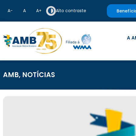
A−
A
A+
Alto contraste
Benefíci
A A
AMB
,
NOTÍCIAS