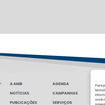
a
A AMB
AGENDA
LG
Para p
FAL
tecno
NOTÍCIAS
CAMPANHAS
inform
Soli
você 
PUBLICAÇÕES
SERVIÇOS
para
navega