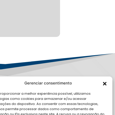
Gerenciar consentimento
PD
roporcionar a melhor experiência possível, utilizamos
E CONOSCO
logias como cookies para armazenar e/ou acessar
ações do dispositivo. Ao consentir com essas tecnologias,
cite Apoio Institucional da AMB
nos permite processar dados como comportamento de
 o seu evento
ção ou IDs exclusivos neste site. A recusa ou a revogação do