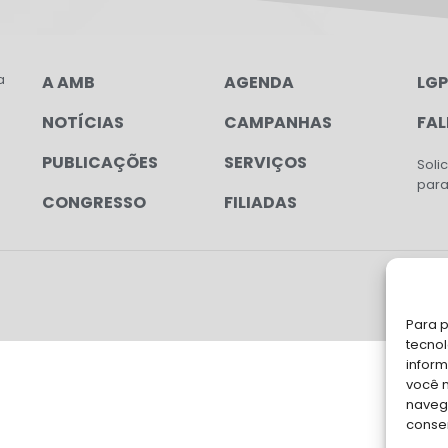
a
A AMB
AGENDA
LG
NOTÍCIAS
CAMPANHAS
FA
PUBLICAÇÕES
SERVIÇOS
Soli
para
CONGRESSO
FILIADAS
Para p
tecno
inform
você 
navega
conse