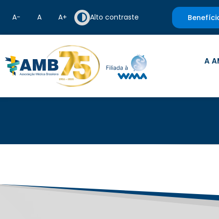
A−
A
A+
Alto contraste
Benefíci
A A