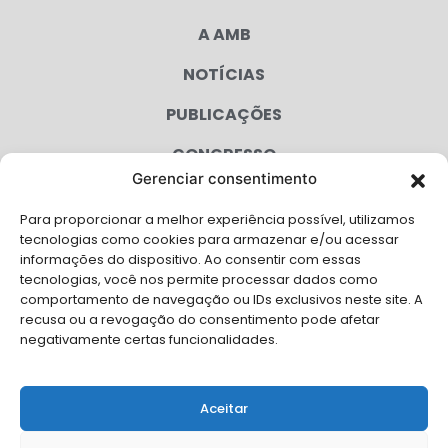
A AMB
NOTÍCIAS
PUBLICAÇÕES
CONGRESSO
Gerenciar consentimento
AGENDA
Para proporcionar a melhor experiência possível, utilizamos
CAMPANHAS
tecnologias como cookies para armazenar e/ou acessar
informações do dispositivo. Ao consentir com essas
SERVIÇOS
tecnologias, você nos permite processar dados como
comportamento de navegação ou IDs exclusivos neste site. A
FILIADAS
recusa ou a revogação do consentimento pode afetar
negativamente certas funcionalidades.
LGPD
FALE CONOSCO
Aceitar
Solicite Apoio Institucional da AMB para o seu evento