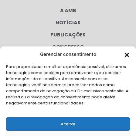
A AMB
NOTÍCIAS
PUBLICAÇÕES
CONGRESSO
Gerenciar consentimento
AGENDA
Para proporcionar a melhor experiência possível, utilizamos
CAMPANHAS
tecnologias como cookies para armazenar e/ou acessar
informações do dispositivo. Ao consentir com essas
SERVIÇOS
tecnologias, você nos permite processar dados como
comportamento de navegação ou IDs exclusivos neste site. A
FILIADAS
recusa ou a revogação do consentimento pode afetar
negativamente certas funcionalidades.
LGPD
FALE CONOSCO
Aceitar
Solicite Apoio Institucional da AMB para o seu evento