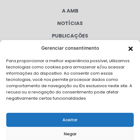
A AMB
NOTÍCIAS
PUBLICAÇÕES
CONGRESSO
Gerenciar consentimento
Para proporcionar a melhor experiência possível, utilizamos
AGENDA
tecnologias como cookies para armazenar e/ou acessar
informações do dispositivo. Ao consentir com essas
CAMPANHAS
tecnologias, você nos permite processar dados como
comportamento de navegação ou IDs exclusivos neste site. A
SERVIÇOS
recusa ou a revogação do consentimento pode afetar
negativamente certas funcionalidades.
FILIADAS
FALE CONOSCO
Aceitar
Solicite Apoio Institucional da AMB para o seu evento
Negar