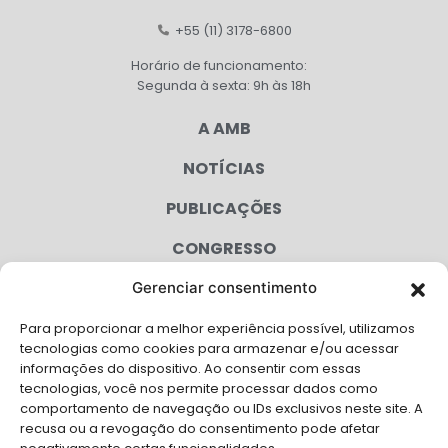
+55 (11) 3178-6800
Horário de funcionamento:
Segunda à sexta: 9h às 18h
A AMB
NOTÍCIAS
PUBLICAÇÕES
CONGRESSO
Gerenciar consentimento
AGENDA
Para proporcionar a melhor experiência possível, utilizamos
CAMPANHAS
tecnologias como cookies para armazenar e/ou acessar
informações do dispositivo. Ao consentir com essas
SERVIÇOS
tecnologias, você nos permite processar dados como
comportamento de navegação ou IDs exclusivos neste site. A
FILIADAS
recusa ou a revogação do consentimento pode afetar