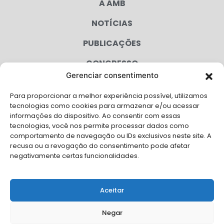
A AMB
NOTÍCIAS
PUBLICAÇÕES
CONGRESSO
Gerenciar consentimento
AGENDA
Para proporcionar a melhor experiência possível, utilizamos
CAMPANHAS
tecnologias como cookies para armazenar e/ou acessar
informações do dispositivo. Ao consentir com essas
SERVIÇOS
tecnologias, você nos permite processar dados como
comportamento de navegação ou IDs exclusivos neste site. A
FILIADAS
recusa ou a revogação do consentimento pode afetar
negativamente certas funcionalidades.
LGPD
FALE CONOSCO
Aceitar
Solicite Apoio Institucional da AMB para o seu evento
Negar