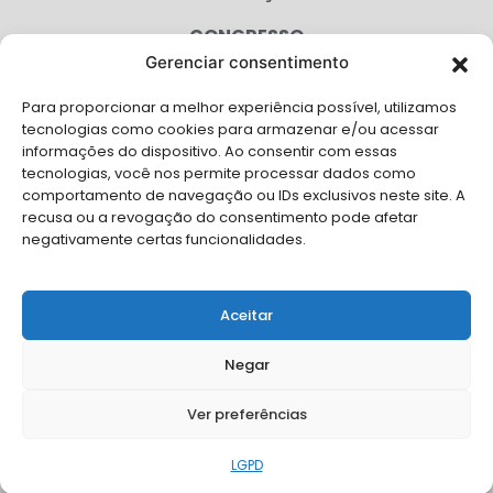
CONGRESSO
Gerenciar consentimento
AGENDA
Para proporcionar a melhor experiência possível, utilizamos
CAMPANHAS
tecnologias como cookies para armazenar e/ou acessar
informações do dispositivo. Ao consentir com essas
SERVIÇOS
tecnologias, você nos permite processar dados como
comportamento de navegação ou IDs exclusivos neste site. A
FILIADAS
recusa ou a revogação do consentimento pode afetar
negativamente certas funcionalidades.
LGPD
FALE CONOSCO
Aceitar
Solicite Apoio Institucional da AMB para o seu evento
Negar
Ver preferências
© Copyright AMB 2026. Todos os direitos reservados.
LGPD