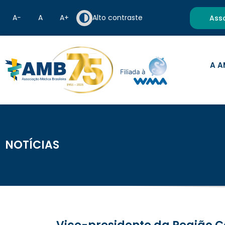
A−
A
A+
Alto contraste
Ass
A A
NOTÍCIAS