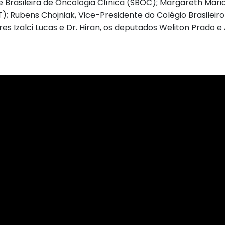
e Brasileira de Oncologia Clínica (SBOC); Margareth Mari
PT); Rubens Chojniak, Vice-Presidente do Colégio Brasilei
 Izalci Lucas e Dr. Hiran, os deputados Weliton Prado e 