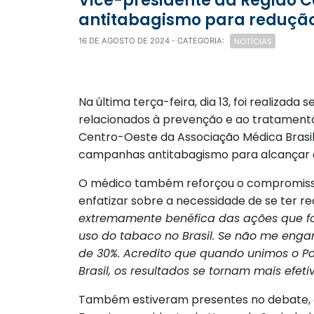
Vice-presidente da Região Centro-Oeste da AMB destaca importância de campanhas
antitabagismo para redução 
NOTÍCIAS
16 DE AGOSTO DE 2024
- CATEGORIA:
Na última terça-feira, dia 13, foi realizad
relacionados à prevenção e ao tratament
Centro-Oeste da Associação Médica Brasile
campanhas antitabagismo para alcançar 
O médico também reforçou o compromisso 
enfatizar sobre a necessidade de se ter r
extremamente benéfica das ações que fo
uso do tabaco no Brasil. Se não me eng
de 30%. Acredito que quando unimos o Po
Brasil, os resultados se tornam mais efeti
Também estiveram presentes no debate, o s