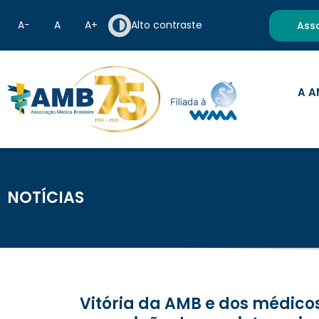
A−
A
A+
Alto contraste
Ass
A A
NOTÍCIAS
Vitória da AMB e dos médicos: ministra da saúde pedirá ao presidente veto a PL que liberaria a