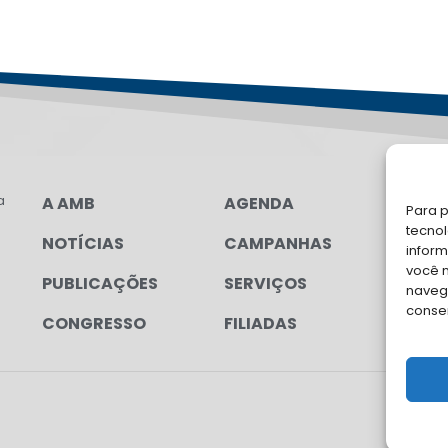
a
A AMB
AGENDA
LG
Para p
tecno
NOTÍCIAS
CAMPANHAS
FA
inform
você 
PUBLICAÇÕES
SERVIÇOS
Soli
navega
para
conse
CONGRESSO
FILIADAS