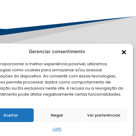
Gerenciar consentimento
PD
roporcionar a melhor experiência possível, utilizamos
logias como cookies para armazenar e/ou acessar
LE CONOSCO
ações do dispositivo. Ao consentir com essas tecnologias,
nos permite processar dados como comportamento de
cite Apoio Institucional da AMB
ção ou IDs exclusivos neste site. A recusa ou a revogação do
 o seu evento
ntimento pode afetar negativamente certas funcionalidades.
Aceitar
Negar
Ver preferências
LGPD