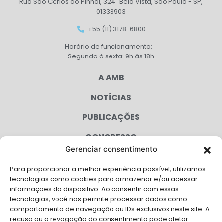
Rua São Carlos do Pinhal, 324 Bela Vista, São Paulo - SP,
01333903
+55 (11) 3178-6800
Horário de funcionamento:
Segunda à sexta: 9h às 18h
A AMB
NOTÍCIAS
PUBLICAÇÕES
CONGRESSO
Gerenciar consentimento
AGENDA
Para proporcionar a melhor experiência possível, utilizamos
CAMPANHAS
tecnologias como cookies para armazenar e/ou acessar
informações do dispositivo. Ao consentir com essas
SERVIÇOS
tecnologias, você nos permite processar dados como
comportamento de navegação ou IDs exclusivos neste site. A
FILIADAS
recusa ou a revogação do consentimento pode afetar