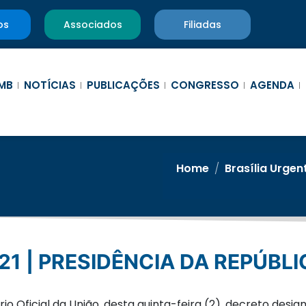
os
Associados
Filiadas
MB
NOTÍCIAS
PUBLICAÇÕES
CONGRESSO
AGENDA
Home
/
Brasília Urgen
21 | PRESIDÊNCIA DA REPÚBL
rio Oficial da União, desta quinta-feira (2), decreto des