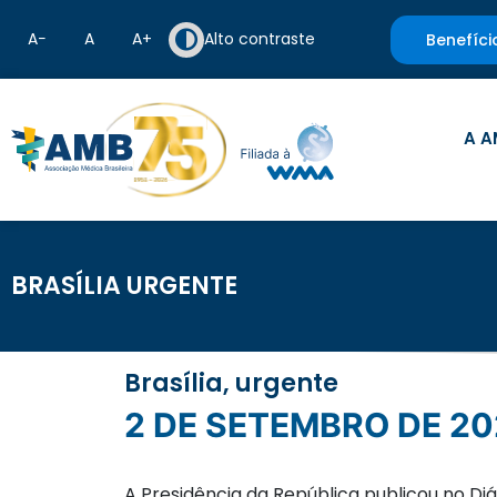
A−
A
A+
Alto contraste
Benefíci
A A
BRASÍLIA URGENTE
Brasília, urgente
2 DE SETEMBRO DE 20
A Presidência da República publicou no Diá