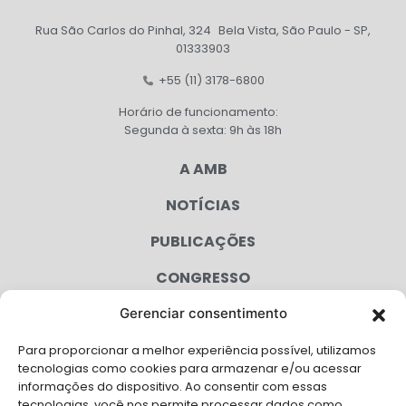
Rua São Carlos do Pinhal, 324 Bela Vista, São Paulo - SP,
01333903
+55 (11) 3178-6800
Horário de funcionamento:
Segunda à sexta: 9h às 18h
A AMB
NOTÍCIAS
PUBLICAÇÕES
CONGRESSO
Gerenciar consentimento
AGENDA
Para proporcionar a melhor experiência possível, utilizamos
CAMPANHAS
tecnologias como cookies para armazenar e/ou acessar
informações do dispositivo. Ao consentir com essas
SERVIÇOS
tecnologias, você nos permite processar dados como