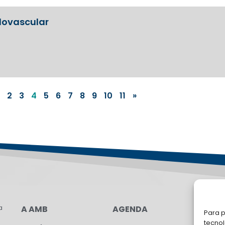
dovascular
2
3
4
5
6
7
8
9
10
11
»
a
A AMB
AGENDA
LG
Para p
tecno