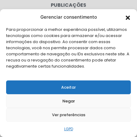
PUBLICAÇÕES
CONGRESSO
Gerenciar consentimento
Para proporcionar a melhor experiência possível, utilizamos
AGENDA
tecnologias como cookies para armazenar e/ou acessar
informações do dispositivo. Ao consentir com essas
CAMPANHAS
tecnologias, você nos permite processar dados como
comportamento de navegação ou IDs exclusivos neste site. A
SERVIÇOS
recusa ou a revogação do consentimento pode afetar
negativamente certas funcionalidades.
FILIADAS
FALE CONOSCO
Aceitar
Solicite Apoio Institucional da AMB para o seu evento
Negar
Ver preferências
© Copyright AMB 2025. Todos os direitos reservados.
LGPD