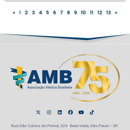
«
1
2
3
4
5
6
7
8
9
10
11
12
13
»
Rua São Carlos do Pinhal, 324 Bela Vista, São Paulo - SP,