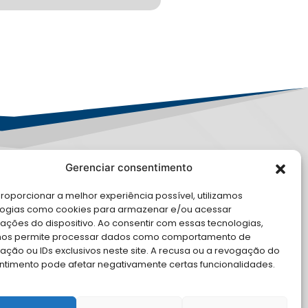
Gerenciar consentimento
LE CONOSCO
roporcionar a melhor experiência possível, utilizamos
logias como cookies para armazenar e/ou acessar
cite Apoio Institucional da AMB
ações do dispositivo. Ao consentir com essas tecnologias,
 o seu evento
nos permite processar dados como comportamento de
ção ou IDs exclusivos neste site. A recusa ou a revogação do
ntimento pode afetar negativamente certas funcionalidades.