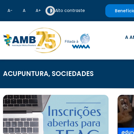
A−
A
A+
Alto contraste
Benefíci
A A
ACUPUNTURA
,
SOCIEDADES