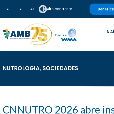
A−
A
A+
Alto contraste
Benefíci
A A
NUTROLOGIA
,
SOCIEDADES
CNNUTRO 2026 abre inscr