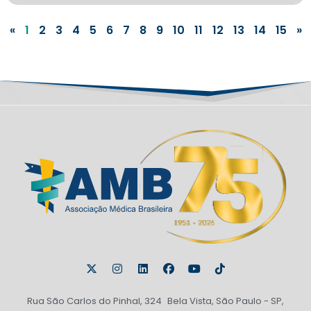
«
1
2
3
4
5
6
7
8
9
10
11
12
13
14
15
»
Rua São Carlos do Pinhal, 324 Bela Vista, São Paulo - SP,