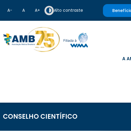
A−
A
A+
Alto contraste
Benefíci
A A
CONSELHO CIENTÍFICO