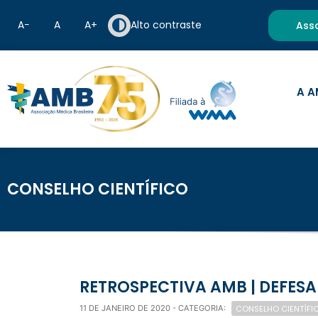
A−
A
A+
Alto contraste
Ass
A A
CONSELHO CIENTÍFICO
RETROSPECTIVA AMB | DEFESA
CONSELHO CIENTÍFI
11 DE JANEIRO DE 2020
- CATEGORIA: