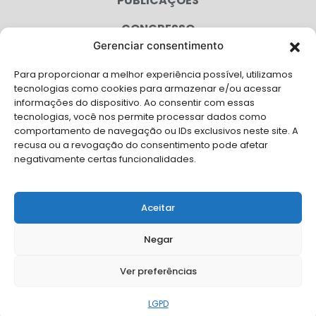
PUBLICAÇÕES
CONGRESSO
Gerenciar consentimento
AGENDA
Para proporcionar a melhor experiência possível, utilizamos
CAMPANHAS
tecnologias como cookies para armazenar e/ou acessar
informações do dispositivo. Ao consentir com essas
SERVIÇOS
tecnologias, você nos permite processar dados como
comportamento de navegação ou IDs exclusivos neste site. A
FILIADAS
recusa ou a revogação do consentimento pode afetar
negativamente certas funcionalidades.
LGPD
FALE CONOSCO
Aceitar
Solicite Apoio Institucional da AMB para o seu evento
Negar
Ver preferências
© Copyright AMB 2026. Todos os direitos reservados.
LGPD