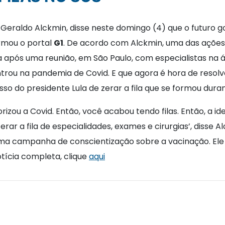
 Geraldo Alckmin, disse neste domingo (4) que o futuro g
ormou o portal
G1
. De acordo com Alckmin, uma das ações p
sa após uma reunião, em São Paulo, com especialistas na 
trou na pandemia de Covid. E que agora é hora de resolv
o do presidente Lula de zerar a fila que se formou dura
zou a Covid. Então, você acabou tendo filas. Então, a idei
zerar a fila de especialidades, exames e cirurgias’, diss
 uma campanha de conscientização sobre a vacinação. El
otícia completa, clique
aqui