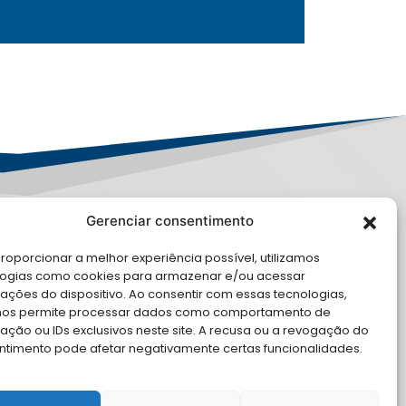
Gerenciar consentimento
PD
roporcionar a melhor experiência possível, utilizamos
E CONOSCO
logias como cookies para armazenar e/ou acessar
ações do dispositivo. Ao consentir com essas tecnologias,
cite Apoio Institucional da AMB
nos permite processar dados como comportamento de
 o seu evento
ção ou IDs exclusivos neste site. A recusa ou a revogação do
ntimento pode afetar negativamente certas funcionalidades.