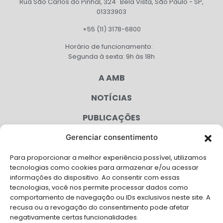
Rua São Carlos do Pinhal, 324 Bela Vista, São Paulo - SP,
01333903
+55 (11) 3178-6800
Horário de funcionamento:
Segunda à sexta: 9h às 18h
A AMB
NOTÍCIAS
PUBLICAÇÕES
CONGRESSO
Gerenciar consentimento
Para proporcionar a melhor experiência possível, utilizamos
AGENDA
tecnologias como cookies para armazenar e/ou acessar
informações do dispositivo. Ao consentir com essas
CAMPANHAS
tecnologias, você nos permite processar dados como
comportamento de navegação ou IDs exclusivos neste site. A
SERVIÇOS
recusa ou a revogação do consentimento pode afetar
negativamente certas funcionalidades.
FILIADAS