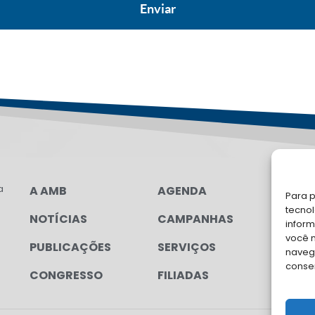
a
A AMB
AGENDA
LG
Para p
FAL
tecno
NOTÍCIAS
CAMPANHAS
inform
Soli
você 
PUBLICAÇÕES
SERVIÇOS
para
navega
conse
CONGRESSO
FILIADAS