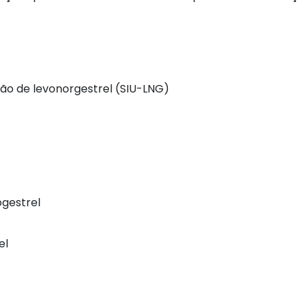
ação de levonorgestrel (SIU-LNG)
ogestrel
el