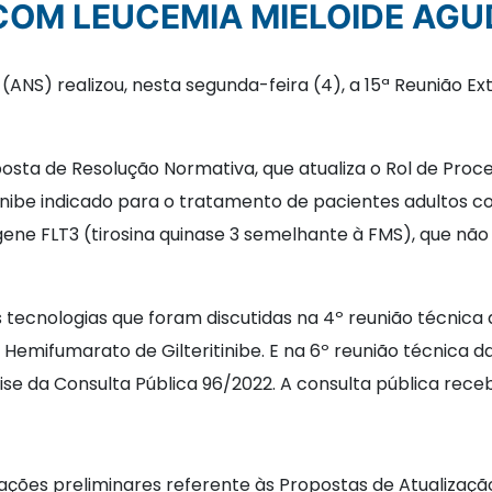
COM LEUCEMIA MIELOIDE AGU
NS) realizou, nesta segunda-feira (4), a 15ª Reunião Ext
posta de Resolução Normativa, que atualiza o Rol de Pro
inibe indicado para o tratamento de pacientes adultos 
gene FLT3 (tirosina quinase 3 semelhante à FMS), que nã
tecnologias que foram discutidas na 4º reunião técnica 
Hemifumarato de Gilteritinibe. E na 6º reunião técnica d
ise da Consulta Pública 96/2022. A consulta pública rece
ções preliminares referente às Propostas de Atualização