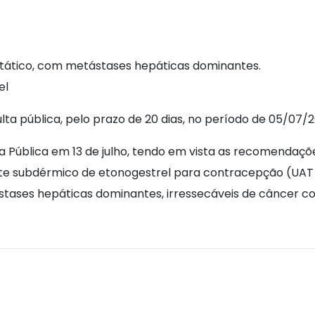
stático, com metástases hepáticas dominantes.
el
a pública, pelo prazo de 20 dias, no período de 05/07/
a Pública em 13 de julho, tendo em vista as recomendaçõ
nte subdérmico de etonogestrel para contracepção (UAT
ases hepáticas dominantes, irressecáveis de câncer col