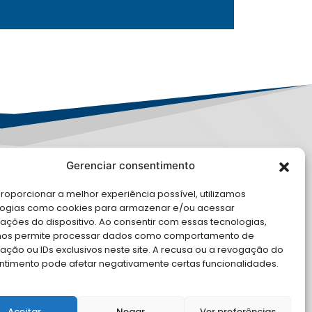
Gerenciar consentimento
PD
roporcionar a melhor experiência possível, utilizamos
E CONOSCO
logias como cookies para armazenar e/ou acessar
ações do dispositivo. Ao consentir com essas tecnologias,
cite Apoio Institucional da AMB
nos permite processar dados como comportamento de
 o seu evento
ção ou IDs exclusivos neste site. A recusa ou a revogação do
ntimento pode afetar negativamente certas funcionalidades.
Aceitar
Negar
Ver preferências